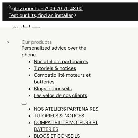
Any questions? 09 70 70 43 00
Test our kits, find an installer
Our products
OUR ELECTRICAL
Our products
Electric Bike Accessories
OUR ELECTRICAL KITS
PRODUCTS
Personalized advice over the
O
KITS
phone
Electric bike batteries
Nos ateliers partenaires
Electric bike tools
Tutoriels & notices
ENGINE AND DISPLAY FIRMWARE,
Electric bike parts
Compatibilité moteurs et
HELP
TEST COMPAT
ANY QUESTIONS?
SMARTPHONE APP COMMUNICATION,
batteries
See all
EN15194 CERTIFICATION (LEGAL USE ON
Blogs et conseils
PUBLIC ROADS = EXCLUDED ON THE Z8,
Les vélos de nos clients
THE ONLY ENGINE THIS POWERFUL AND
LEGAL IN EUROPE)
NOS ATELIERS PARTENAIRES
TUTORIELS & NOTICES
COMPATIBILITÉ MOTEURS ET
BATTERIES
BLOGS ET CONSEILS