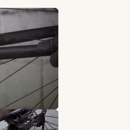
city bike
trification motivated by health reasons, with quality