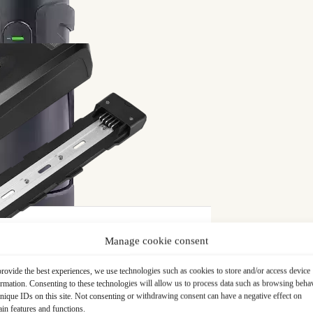
imites
it un
vélo urbain Trek
modèle 1 Stagger. Conçu pour
dait bien à ses besoins de loisir. Mais au fil du temps,
sur des trajets pourtant courts ont fini par limiter ses
sser place à la contrainte.
rique ?
ris qu’il devait adapter sa pratique s’il voulait continuer
 vélo urbain en électrique pour senior
s’est
ort, de soulager ses efforts sans renoncer à pédaler, et
électrique de ville
.
Manage cookie consent
ication vélo
rovide the best experiences, we use technologies such as cookies to store and/or access device
ormation. Consenting to these technologies will allow us to process data such as browsing beha
nique IDs on this site. Not consenting or withdrawing consent can have a negative effect on
ain features and functions.
un ami, Philippe s’est tourné vers Syklo. Il a été