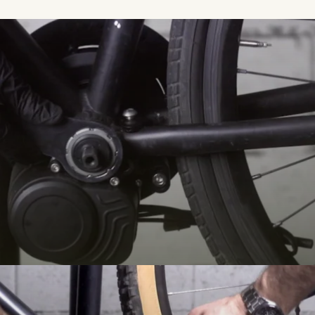
hilippe’s Trek electrified 
ty bike
an bike into a real VAE using Syklo's UrbanExplorer Z2 kit. A bike elec
support and affordable installation.