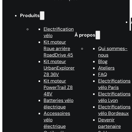
Produits
Electrification
À propos
vélo
Kit moteur
Roue arrière
Qui sommes-
RoadDrive 45
nous
Kit moteur
Blog
UrbanExplorer
Ateliers
Z8 36V
FAQ
Kit moteur
Electrifications
PowerTrail Z8
vélo Paris
48V
Electrifications
Batteries vélo
vélo Lyon
électrique
Electrifications
Accessoires
vélo Bordeaux
vélo
Devenir
électrique
partenaire