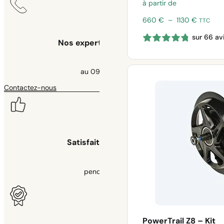
à partir de
Plage
660
€
–
1130
€
TTC
de
sur 66 av
prix :
Nos experts à votre écoute
660 €
à
1130 €
au 09 70 70 43 00
Contactez-nous
Satisfait ou remboursé
pendant 30 jours
PowerTrail Z8 – Kit