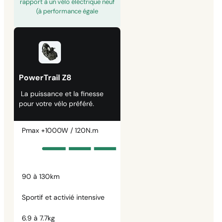
rapport à un vélo éléctrique neuf
(à performance égale
PowerTrail Z8
La puissance et la finesse
pour votre vélo préféré.
Pmax +1000W / 120N.m
90 à 130km
Sportif et activié intensive
6.9 à 7.7kg