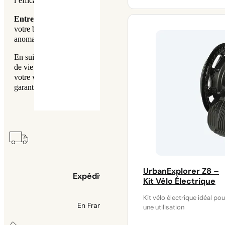
l’efficacité énergétique.
à
Entretien régulier
: Faites vérifier régulièrement l’état de
860 €
votre batterie par un professionnel pour détecter d’éventuelles
anomalies et optimiser ses performances.
En suivant ces recommandations, vous prolongerez la durée
de vie de votre batterie et optimiserez les performances de
votre vélo électrique. Un entretien approprié est essentiel pour
garantir une mobilité durable et économique.
UrbanExplorer Z8 –
Expédition sous 48h
Kit Vélo Électrique
Kit vélo électrique idéal pou
En France et belgique
une utilisation