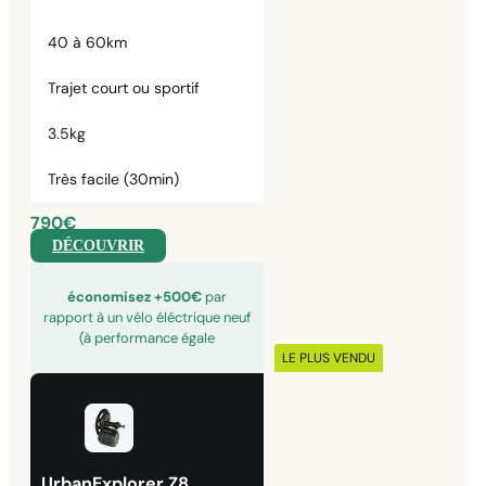
40 à 60km
Trajet court ou sportif
3.5kg
Très facile (30min)
790€
DÉCOUVRIR
économisez +500€
par
rapport à un vélo éléctrique neuf
(à performance égale
LE PLUS VENDU
UrbanExplorer Z8