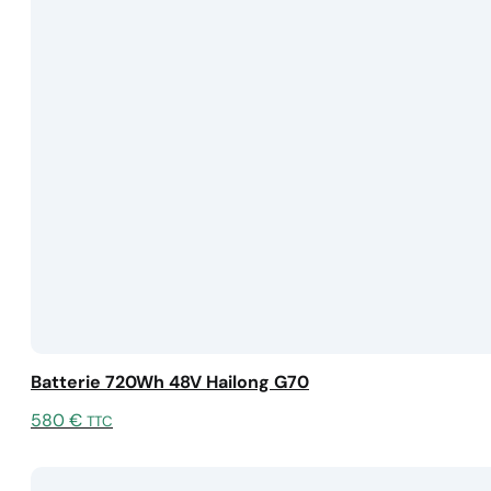
Batterie 720Wh 48V Hailong G70
580
€
TTC