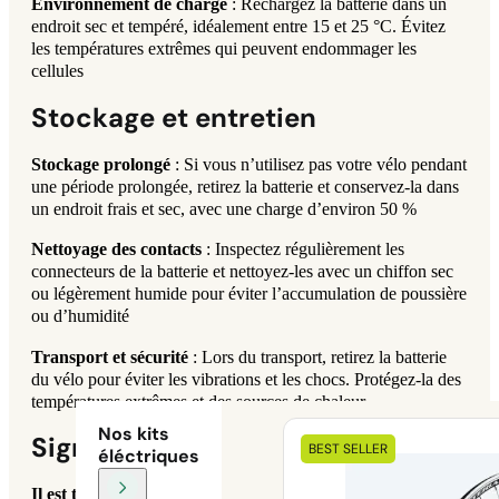
Environnement de charge
: Rechargez la batterie dans un
endroit sec et tempéré, idéalement entre 15 et 25 °C. Évitez
les températures extrêmes qui peuvent endommager les
cellules
Stockage et entretien
Stockage prolongé
: Si vous n’utilisez pas votre vélo pendant
une période prolongée, retirez la batterie et conservez-la dans
un endroit frais et sec, avec une charge d’environ 50 %
Nettoyage des contacts
: Inspectez régulièrement les
connecteurs de la batterie et nettoyez-les avec un chiffon sec
ou légèrement humide pour éviter l’accumulation de poussière
ou d’humidité
Transport et sécurité
: Lors du transport, retirez la batterie
du vélo pour éviter les vibrations et les chocs. Protégez-la des
températures extrêmes et des sources de chaleur.
Nos kits
Signes d’usure et remplacement
BEST SELLER
éléctriques
Il est temps d’envisager un remplacement lorsque
: