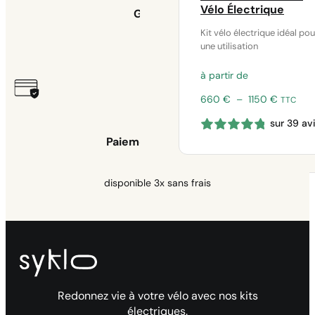
Vélo Électrique
Garantie
Kit vélo électrique idéal pou
une utilisation
2 ans
à partir de
Plage
660
€
–
1150
€
TTC
de
sur 39 av
prix :
660 €
Paiement sécurisé
à
1150 €
disponible 3x sans frais
Redonnez vie à votre vélo avec nos kits
électriques.