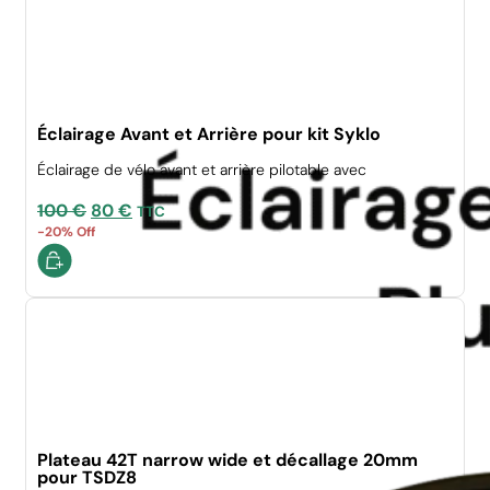
Éclairage Avant et Arrière pour kit Syklo
Éclairage de vélo avant et arrière pilotable avec
Le
Le
100
€
80
€
TTC
prix
prix
-20% Off
initial
actuel
était :
est :
100 €.
80 €.
Plateau 42T narrow wide et décallage 20mm
pour TSDZ8