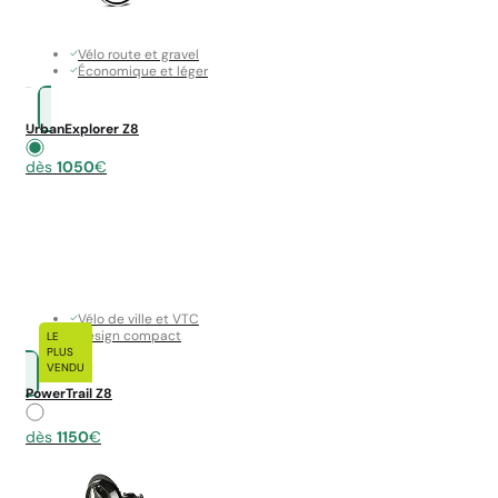
Vélo route et gravel
Économique et léger
UrbanExplorer Z8
dès
1050
€
Vélo de ville et VTC
Design compact
LE
PLUS
VENDU
PowerTrail Z8
dès
1150
€