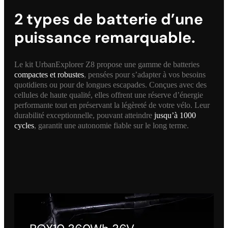
2 types de batterie d’une
puissance remarquable.
Le kit UrbanExplorer Z8 propose une gamme de batteries
compactes et robustes
, pensées pour s’adapter à vos besoins
quotidiens ou pour de longues escapades. Conçues avec des
cellules de haute qualité, elles offrent une réserve d’énergie
performante tout en préservant la légèreté de votre vélo. Leur
durabilité exceptionnelle, pouvant atteindre
jusqu’à 1000
cycles
, garantit une autonomie fiable sur le long terme.