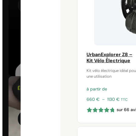
UrbanExplorer Z8 –
Kit Vélo Électrique
Kit vélo électrique idéal pou
une utilisation
Écran Display
à partir de
Algorithme d’assistance
Plage
660
€
–
1130
€
TTC
intélligente Syklo
de
sur 66 av
prix :
660 €
à
1130 €