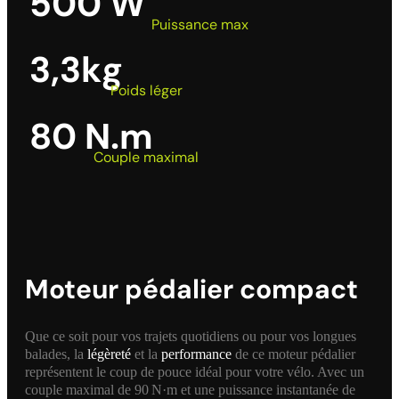
500 W
Puissance max
3,3kg
Poids léger
80 N.m
Couple maximal
Moteur pédalier compact
Que ce soit pour vos trajets quotidiens ou pour vos longues
balades, la
légèreté
et la
performance
de ce moteur pédalier
représentent le coup de pouce idéal pour votre vélo. Avec un
couple maximal de 90 N·m et une puissance instantanée de