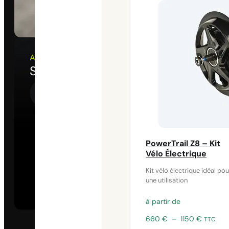
Application
Suivez vos performances
PowerTrail Z8 – Kit
Vélo Électrique
Kit vélo électrique idéal pou
une utilisation
à partir de
Plage
660
€
–
1150
€
TTC
de