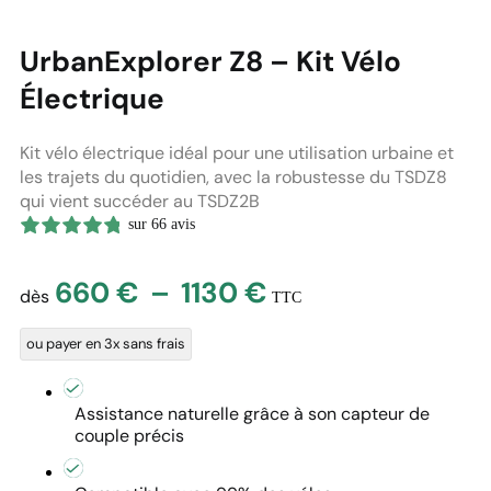
UrbanExplorer Z8 – Kit Vélo
Électrique
Kit vélo électrique idéal pour une utilisation urbaine et
les trajets du quotidien, avec la robustesse du TSDZ8
qui vient succéder au TSDZ2B
sur 66 avis
Plage
660
€
–
1130
€
dès
TTC
de
ou payer en 3x sans frais
prix :
660 €
Assistance naturelle grâce à son capteur de
à
couple précis
1130 €