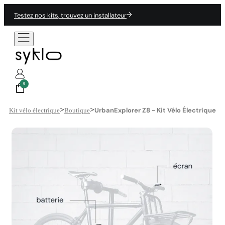
Testez nos kits, trouvez un installateur
0
>
>
UrbanExplorer Z8 - Kit Vélo Électrique
Kit vélo électrique
Boutique