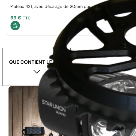
Plateau 42T, avec décalage de 20mm pour TSDZ8.
69
€
TTC
QUE CONTIENT LE KIT ?