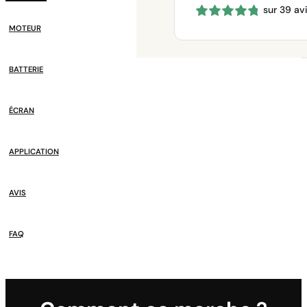
sur 39 av
prix :
660 €
MOTEUR
à
1150 €
BATTERIE
ÉCRAN
APPLICATION
AVIS
FAQ