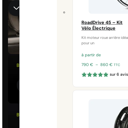
RoadDrive 45 – Kit
Vélo Électrique
Kit moteur roue arrière idéa
pour un
à partir de
Plage
790
€
–
860
€
Batterie
TTC
de
Batterie légère, autonomie imp
sur 6 avis
prix :
790 €
à
860 €
Batterie
Ultra compact