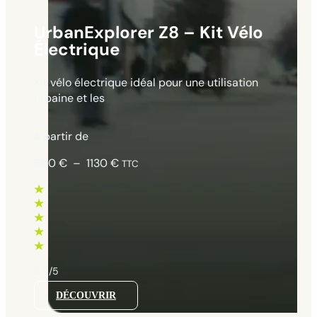
UrbanExplorer Z8 – Kit Vélo
Électrique
Kit vélo électrique idéal pour une utilisation
urbaine et les
à partir de
Plage
660
€
–
1130
€
TTC
de
prix :
660 €
à
1130 €
4.5/5
DÉCOUVRIR