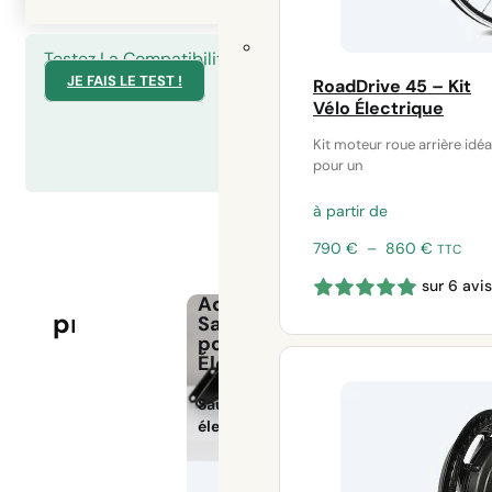
Testez La Compatibilité De Votre Vélo
JE FAIS LE TEST !
RoadDrive 45 – Kit
Vélo Électrique
Kit moteur roue arrière idéa
pour un
à partir de
Plage
790
€
–
860
€
TTC
de
COMPARER
sur 6 avis
Nos
prix :
Adaptateurs
NOS KITS
790 €
produits
Save My eBike
à
pour Moteur
860 €
Électrique HS
Sauvez votre vélo
électrique hors