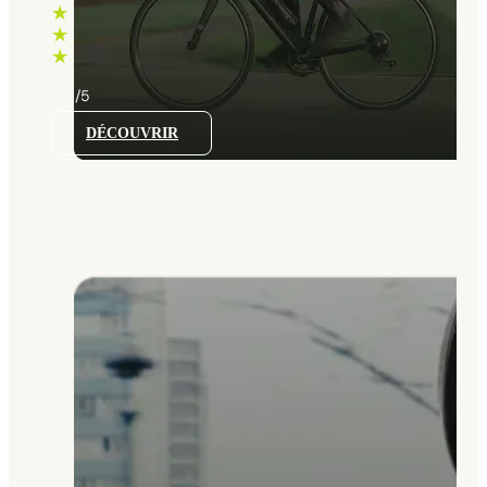
790 €
à
860 €
4.5/5
DÉCOUVRIR