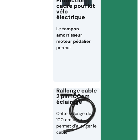
Protection
cadre pour kit
vélo
électrique
Le
tampon
amortisseur
moteur pédalier
permet
Rallonge cable
2 pin 100cm
éclairage
Cette rallonge de
100 cm vous
permet d’allonger le
câble