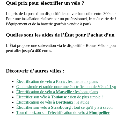
Quel prix pour électrifier un vélo ?
Le prix de la pose d’un dispositif de conversion coûte entre 300 eur
Pour une installation réalisée par un professionnel, le coût varie de
l’équipement et de la batterie (parfois vendue à part).
Quelles sont les aides de l’État pour l’achat d’un 
L’État propose une subvention via le dispositif « Bonus Vélo » pour
peut aller jusqu’à 400 euros.
Découvrir d’autres villes :
Électrification de vélo à
Paris
: les meilleurs plans
Guide simple et rapide pour une électrification de Vélo à
Ly
Électrification de vélo à
Marseille
: les bons plans
Électrifier son vélo à
Toulouse
: rien de plus simple !
Électrification de vélo à
Bordeaux
: le guide
Électrifier son vélo à
Strasbourg
: tout ce qu’il y a à savoir
Tour d’horizon sur l’électrification de vélo à
Montpellier