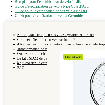
Bon plan pour l’électrification de vélo à
Lille
Guide d’électrification de vélo à
Nice
Côte d’Azur
Guide pour l’électrification de son vélo à
Nantes
Un kit pour électrification de vélo à
Grenoble
Nantes, dans le top 10 des villes cyclables de France
Comment électrifier un vélo ordinaire ?
4 bonnes raisons de convertir son vélo classique en électriq
Transformation de vélo traditionnel en VAE : que dit la loi 
Nos kits
Quelle aide à l’achat d’un kit d’électrification à Nantes ?
BEST SELLER
éléctriques
Le kit TSDZ2 de Syklo pour circuler dans la ville de Nante
à qui confier l’électrification de votre vélo à Nantes ?
FAQ