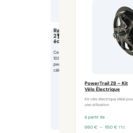
Rallonge cable
2 pin 100cm
éclairage
Cette rallonge de
100 cm vous
permet d’allonger le
câble
PowerTrail Z8 – Kit
Vélo Électrique
Kit vélo électrique idéal pou
une utilisation
à partir de
Plage
660
€
–
1150
€
TTC
de