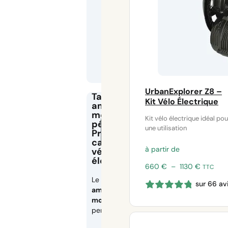
UrbanExplorer Z8 –
Tampon
Kit Vélo Électrique
amortisseur
moteur
Kit vélo électrique idéal pou
pédalier –
une utilisation
Protection
cadre pour kit
à partir de
vélo
électrique
Plage
660
€
–
1130
€
TTC
de
Le
tampon
sur 66 av
prix :
amortisseur
660 €
moteur pédalier
à
permet
1130 €