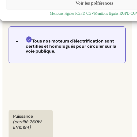
Voir les préférences
COMPARER NOS KITS
D'ÉLECTRIFICATION
Mentions légales RGPD CGV
Mentions légales RGPD CG
Tous nos moteurs d'électrification sont
certifiés et homologués pour circuler sur la
voie publique.
Puissance
(certifié 250W
EN15194)