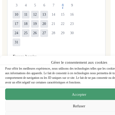
3
4
5
6
7
8
9
10
11
12
13
14
15
16
17
18
19
20
21
22
23
24
25
26
27
28
29
30
31
Fuseau horaire
Gérer le consentement aux cookies
UTC
Pour offrir les meilleures expériences, nous utilisons des technologies telles que les cooki
aux informations des appareils. Le fait de consentir à ces technologies nous permettra de tra
comportement de navigation ou les ID uniques sur ce site. Le fait de ne pas consentir ou de
avoir un effet négatif sur certaines caractéristiques et fonctions.
Accepter
Refuser