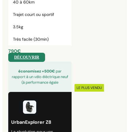
40 à 60km
Trajet court ou sportif
3.5kg
Très facile (30min)
790€
DÉCOUVRIR
économisez +500€
par
rapport à un vélo éléctrique neuf
(à performance égale
LE PLUS VENDU
UrbanExplorer Z8
La révolution pour vos