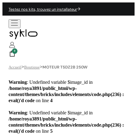
Testez nos kits, trouvez un installateur
0
>
>
MOTEUR TSDZ2B 250W
Accueil
Boutique
Warning
: Undefined variable $image_id in
/home/roya3891/public_html/wp-
content/themes/bricks/includes/elements/code.php(236) :
eval()'d code
on line
4
Warning
: Undefined variable $image_id in
/home/roya3891/public_html/wp-
content/themes/bricks/includes/elements/code.php(236) :
eval()'d code
on line
5