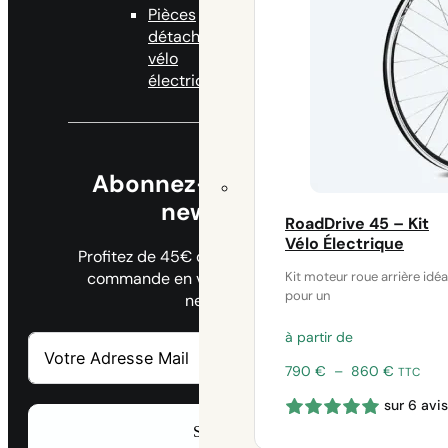
Pièces
Ambassadeurs
détachées
vélo
électrique
Abonnez-vous à notre
newsletter
RoadDrive 45 – Kit
Vélo Électrique
Profitez de 45€ de remise sur votre 1ère
Kit moteur roue arrière idéa
commande en vous inscrivant à notre
pour un
newsletter
à partir de
Plage
790
€
–
860
€
TTC
de
sur 6 avis
prix :
790 €
S'abonner