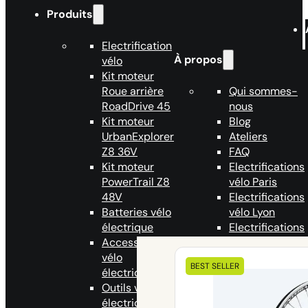
Produits
Electrification
À propos
vélo
Kit moteur
Roue arrière
Qui sommes-
RoadDrive 45
nous
Kit moteur
Blog
UrbanExplorer
Ateliers
Z8 36V
FAQ
Kit moteur
Electrifications
PowerTrail Z8
vélo Paris
48V
Electrifications
Batteries vélo
vélo Lyon
électrique
Electrifications
Accessoires
vélo Bordeaux
Nos kits
vélo
Devenir
BEST SELLER
éléctriques
électrique
partenaire
Outils vélo
Syklo
électrique
Programme