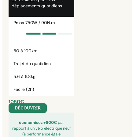
déplacements quotidiens.
Pmax 750W / 90N.m
50 à 100km
Trajet du quotidien
5.6 à 6.8kg
Facile (2h)
1050€
DÉCOUVRIR
économisez +800€
par
rapport à un vélo éléctrique neuf
(à performance égale