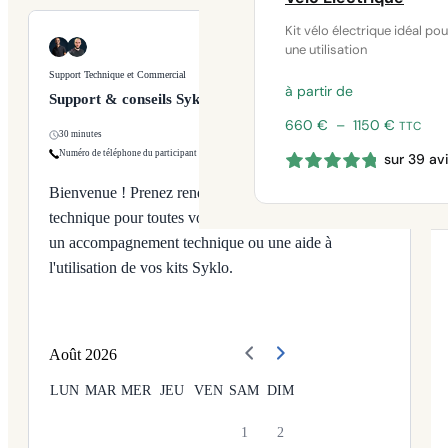
Kit vélo électrique idéal pou
une utilisation
Support Technique et Commercial
à partir de
Support & conseils Syklo
Plage
660
€
–
1150
€
TTC
30 minutes
de
Numéro de téléphone du participant
sur 39 av
prix :
660 €
Bienvenue ! Prenez rendez-vous avec notre équipe
à
technique pour toutes vos questions sur nos produits,
1150 €
un accompagnement technique ou une aide à
l'utilisation de vos kits Syklo.
Août
2026
LUN
MAR
MER
JEU
VEN
SAM
DIM
1
2