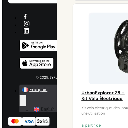
à
860 €
© 2025, SYKLO Tous droits réservés
Français
UrbanExplorer Z8 –
Kit Vélo Électrique
Kit vélo électrique idéal pou
English
une utilisation
à partir de