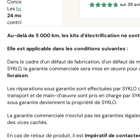
Concernant les
batteries
, toute trace d’ouverture, de cho
sur 39 av
prix :
Les
batteries
sont garanties pour conserver
70% de leur 
660 €
24 mois
à compter de la date de fabrication. Le respect des
à
contribuera à assurer sa longévité.
1150 €
Au-delà de 5 000 km, les kits d’électrification ne sont
Elle est applicable dans les conditions suivantes :
Dans le cadre d’un défaut de fabrication, d’un défaut de 
SYKLO, la garantie commerciale sera mise en œuvre pour
livraison
.
Les réparations sous garantie sont effectuées par SYKLO ou
transport et de main-d’œuvre sont pris en charge par SYKL
sous garantie deviennent la propriété de SYKLO.
La garantie commerciale n’exclut pas les garanties légales
des vices cachés.
En cas de retour de produit, il est
impératif de contacter 