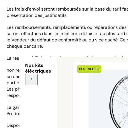
Les frais d’envoi seront remboursés sur la base du tarif fa
présentation des justificatifs.
Les remboursements, remplacements ou réparations des 
seront effectués dans les meilleurs délais et au plus tard 
le Vendeur du défaut de conformité ou du vice caché. Ce 
chèque bancaire.
La responsabilité du Vendeur ne saurait être engagée dans
Nos kits
BEST SELLER
non respect de la législation du pays dans lequel les produit
éléctriques
en cas de mauvaise utilisation, d’utilisation à des fins pro
part du Client, comme en cas d’usure normale du Produit,
Les photographies et graphismes présentés sur le site ne 
responsabilité du Vendeur.
La garantie du Vendeur est, en tout état de cause, limi
Produits non conformes ou affectés d’un vice.
Dispositions relatives à la garantie contractuelle