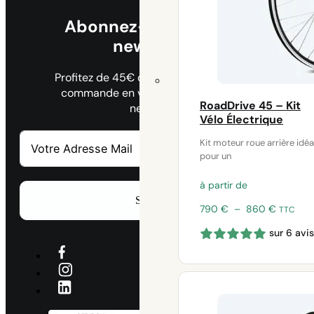
Abonnez-vous à notre
newsletter
Profitez de 45€ de remise sur votre 1ère
commande en vous inscrivant à notre
RoadDrive 45 – Kit
newsletter
Vélo Électrique
Kit moteur roue arrière idéa
pour un
à partir de
S'abonner
Plage
790
€
–
860
€
TTC
de
sur 6 avis
prix :
790 €
à
860 €