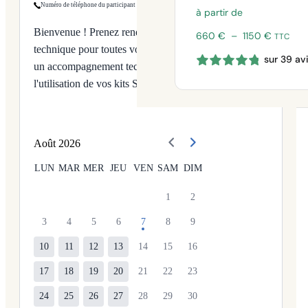
Numéro de téléphone du participant
à partir de
Bienvenue ! Prenez rendez-vous avec notre équipe
Plage
660
€
–
1150
€
TTC
de
technique pour toutes vos questions sur nos produits,
sur 39 av
prix :
un accompagnement technique ou une aide à
660 €
l'utilisation de vos kits Syklo.
à
1150 €
Août
2026
LUN
MAR
MER
JEU
VEN
SAM
DIM
1
2
3
4
5
6
7
8
9
10
11
12
13
14
15
16
17
18
19
20
21
22
23
24
25
26
27
28
29
30