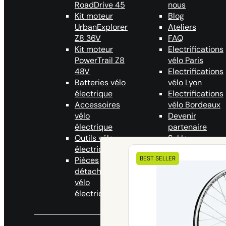
RoadDrive 45
nous
Kit moteur
Blog
UrbanExplorer
Ateliers
Z8 36V
FAQ
Kit moteur
Electrifications
PowerTrail Z8
vélo Paris
48V
Electrifications
Batteries vélo
vélo Lyon
électrique
Electrifications
Accessoires
vélo Bordeaux
vélo
Devenir
électrique
partenaire
Outils vélo
Syklo
électrique
Programme
Nos kits
BEST SELLER
Pièces
Ambassadeurs
éléctriques
détachées
vélo
électrique