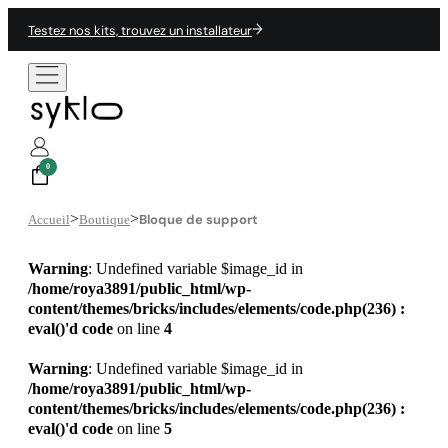
Testez nos kits, trouvez un installateur
0
>
>
Bloque de support
Accueil
Boutique
Warning
: Undefined variable $image_id in
/home/roya3891/public_html/wp-
content/themes/bricks/includes/elements/code.php(236) :
eval()'d code
on line
4
Warning
: Undefined variable $image_id in
/home/roya3891/public_html/wp-
content/themes/bricks/includes/elements/code.php(236) :
eval()'d code
on line
5