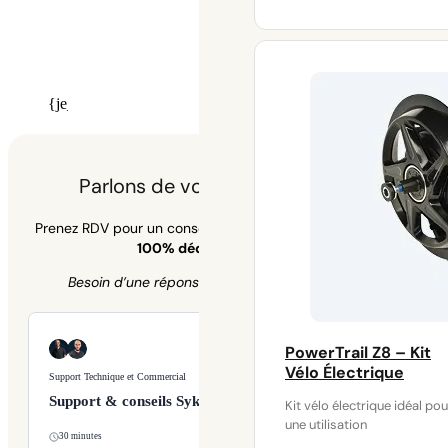
660 €
Nos experts à votre écoute
à
1130 €
au
09 70 70 43 00
{je_installer_installer_calendly}
Parlons de votre projet vélo 🚲
Prenez RDV pour un conseil personnalisé —
zéro attente,
100% dédié à votre vélo.
Besoin d’une réponse rapide ?
09 70 70 43 00
PowerTrail Z8 – Kit
Vélo Électrique
Support Technique et Commercial
Support & conseils Syklo
Kit vélo électrique idéal pou
une utilisation
30 minutes