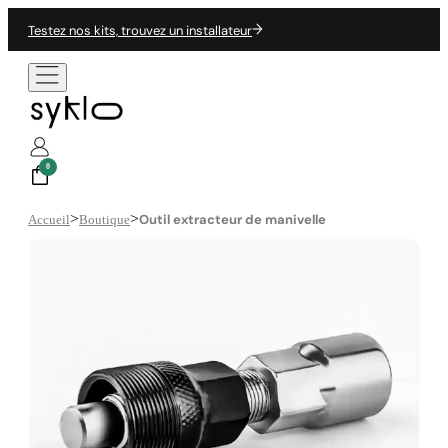
Testez nos kits, trouvez un installateur
0
>
>
Outil extracteur de manivelle
Accueil
Boutique