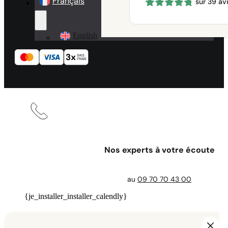
Français
sur 39 av
prix :
660 €
à
1150 €
English
Nos experts à votre écoute
au
09 70 70 43 00
{je_installer_installer_calendly}