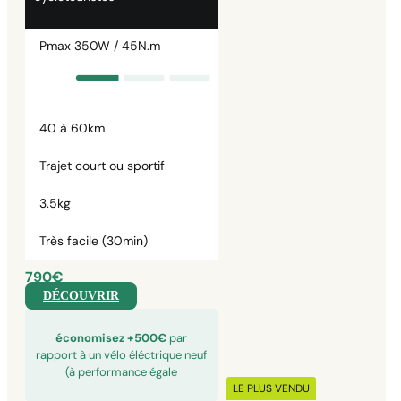
Pmax 350W / 45N.m
40 à 60km
Trajet court ou sportif
3.5kg
Très facile (30min)
790€
DÉCOUVRIR
économisez +500€
par
rapport à un vélo éléctrique neuf
(à performance égale
LE PLUS VENDU