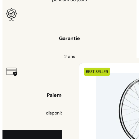
Garantie
2 ans
Nos kits
BEST SELLER
éléctriques
Paiement sécurisé
disponible 3x sans frais