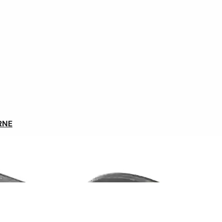
es. Les côtes ou les faux plats ne sont plus des
cie aussi le silence du
moteur
PowerTrail Z8
ainsi que
ie réussite : un
témoignage d’électrification de vélo
ie valorisation de son équipement initial.
Tris
prouve qu’on peut convertir un vélo atypique en
ronnementaux. Herhyck est aujourd’hui un utilisateur
hnique performante, économe et bien accompagnée. Il
n vélo singulier de s’orienter vers une
solution Syklo
,
RNE