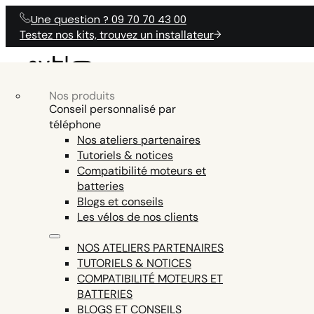
Une question ? 09 70 70 43 00
Testez nos kits, trouvez un installateur
Nos produits
NOS KITS
Nos produits
Accessoires vélo électrique
NOS KITS ÉLÉCTRIQUES
PRODUITS
Conseil personnalisé par
N
ÉLECTRIQUES
téléphone
Batteries vélo électrique
Nos ateliers partenaires
Outils vélo électrique
Tutoriels & notices
ENGINE AND DISPLAY FIRMWARE,
Pièces détachées vélo électrique
Compatibilité moteurs et
AIDE
TESTER LA CO
UNE QUESTION ?
SMARTPHONE APP COMMUNICATION,
batteries
Tout voir
EN15194 CERTIFICATION (LEGAL USE ON
Blogs et conseils
PUBLIC ROADS = EXCLUDED ON THE Z8,
Les vélos de nos clients
THE ONLY ENGINE THIS POWERFUL AND
LEGAL IN EUROPE)
NOS ATELIERS PARTENAIRES
TUTORIELS & NOTICES
COMPATIBILITÉ MOTEURS ET
BATTERIES
BLOGS ET CONSEILS