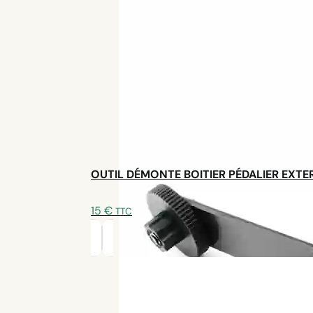
sur plus de
60 km d’autonomie
, même avec des charg
obstacles, et le plaisir de rouler est décuplé. Il appré
la souplesse de son assistance. Pour lui, c’est une vra
pour le transport de charges
concluant, avec une vra
Conclusion inspirante
Ce projet d’
électrification tricycle couché AZUB T’
VAE tout en respectant ses besoins pratiques et envi
convaincu, satisfait d’avoir trouvé une solution tec
recommande à toute personne souhaitant transformer u
OUTIL DÉMONTE BOITIER PÉDALIER EXTE
surtout pour la qualité des kits et le
SAV français
.
15
€
TTC