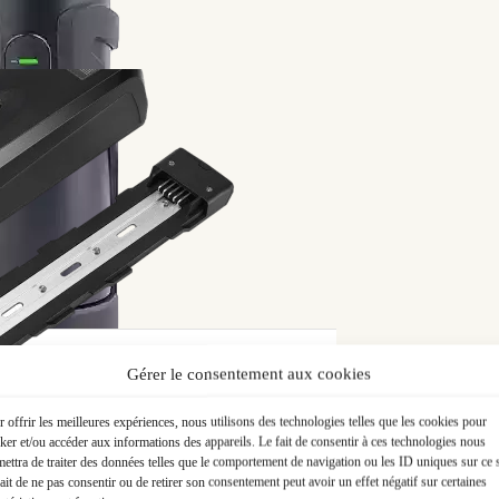
puiser, tout en restant sur un mode de déplacement
le de convertir son vélo atypique en électrique.
imites
 la stabilité, parfait pour les trajets de loisir ou le port
mbiné aux reliefs et au vent fréquent dans sa région,
atigantes, avec peu de marge pour la spontanéité ou les
tance pour repousser les limites de son tricycle.
rique ?
t économique
s’est imposée. En électrifiant son tricycle,
oute pour partir plus loin, sans compromis sur l’effort
Gérer le consentement aux cookies
 continuer à faire ses courses ou transporter du matériel
rançais
fiable et un matériel fiable a été déterminante.
 offrir les meilleures expériences, nous utilisons des technologies telles que les cookies pour
ker et/ou accéder aux informations des appareils. Le fait de consentir à ces technologies nous
ettra de traiter des données telles que le comportement de navigation ou les ID uniques sur ce s
ait de ne pas consentir ou de retirer son consentement peut avoir un effet négatif sur certaines