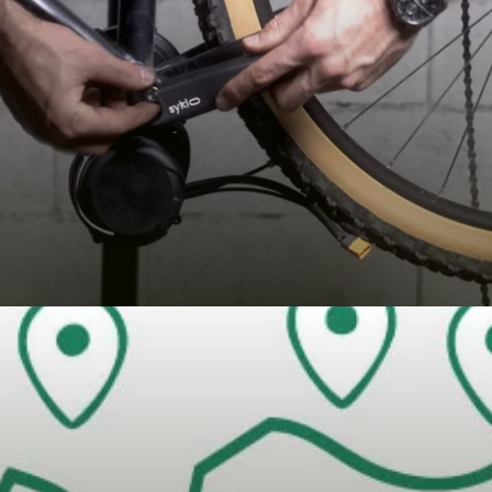
GTAIL)
tion ?
ne et