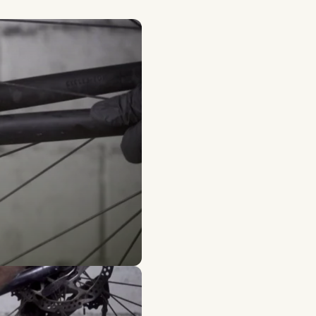
erhyck électrifié
il Z8
et le transport de charges à vélo électrique. Équipé
n disponible grâce au SAV français.