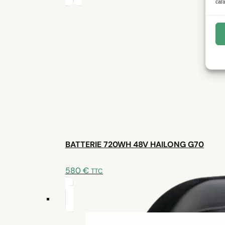
cara
📞 Besoin d’aide ou d’un pro pour l’installa
BATTERIE 720WH 48V HAILONG G70
580
€
TTC
Un expert est à votre disposition
Nous écrire
Prendre rendez-vous