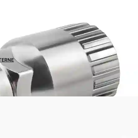
Nos experts à votre écoute
au 09 70 70 43 00
NTERNE
Satisfait ou remboursé
pendant 30 jours
Garantie