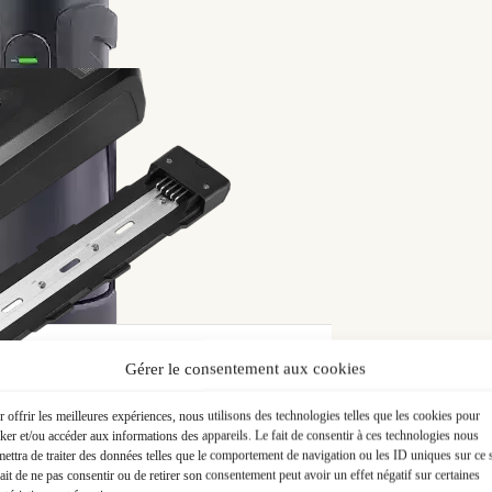
ue libre
age d’entrainement (avec sa roue libre) de votre moteur TSD
afin de s’assurer ensemble que la pièce correspond à votre be
Gérer le consentement aux cookies
Livraison 48h
 offrir les meilleures expériences, nous utilisons des technologies telles que les cookies pour
en France et Belgique
ker et/ou accéder aux informations des appareils. Le fait de consentir à ces technologies nous
ettra de traiter des données telles que le comportement de navigation ou les ID uniques sur ce s
ait de ne pas consentir ou de retirer son consentement peut avoir un effet négatif sur certaines