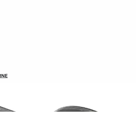
Les avis de nos syklistes
RNE
Expédition sous 48h
En France et belgique