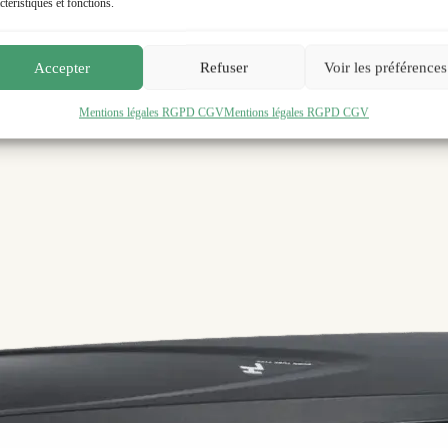
ctéristiques et fonctions.
Satisfait ou remboursé
30 jours
Accepter
Refuser
Voir les préférences
Mentions légales RGPD CGV
Mentions légales RGPD CGV
Garantie 2 ans
tion ?