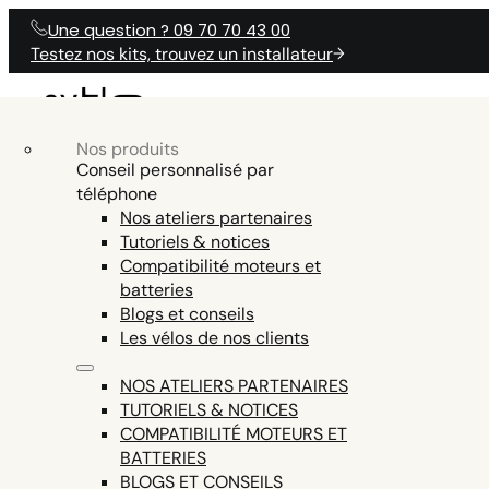
Une question ? 09 70 70 43 00
Testez nos kits, trouvez un installateur
Nos produits
NOS KITS
Nos produits
Accessoires vélo électrique
NOS KITS ÉLÉCTRIQUES
PRODUITS
Conseil personnalisé par
N
ÉLECTRIQUES
téléphone
Batteries vélo électrique
Nos ateliers partenaires
Outils vélo électrique
Tutoriels & notices
ENGINE AND DISPLAY FIRMWARE,
Pièces détachées vélo électrique
Compatibilité moteurs et
AIDE
TESTER LA CO
UNE QUESTION ?
SMARTPHONE APP COMMUNICATION,
batteries
Tout voir
EN15194 CERTIFICATION (LEGAL USE ON
Blogs et conseils
PUBLIC ROADS = EXCLUDED ON THE Z8,
Les vélos de nos clients
THE ONLY ENGINE THIS POWERFUL AND
LEGAL IN EUROPE)
NOS ATELIERS PARTENAIRES
TUTORIELS & NOTICES
COMPATIBILITÉ MOTEURS ET
BATTERIES
BLOGS ET CONSEILS