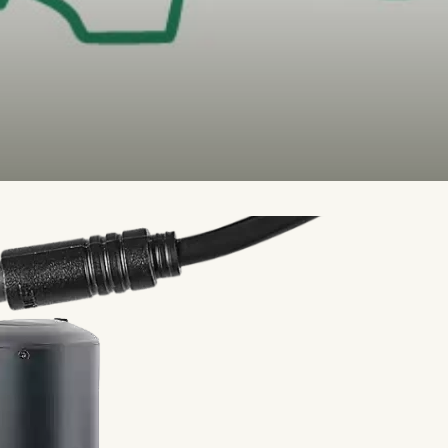
QUE
sive