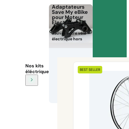
Adaptateurs
Save My eBike
pour Moteur
Électrique HS
Sauvez votre vélo
électrique hors
Nos kits
BEST SELLER
éléctriques