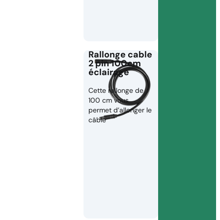
Rallonge cable
2 pin 100cm
éclairage
Cette rallonge de
100 cm vous
permet d’allonger le
câble