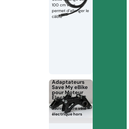
100 cm vous
permet d’allonger le
câble
Adaptateurs
Save My eBike
pour Moteur
Électrique HS
Sauvez votre vélo
électrique hors