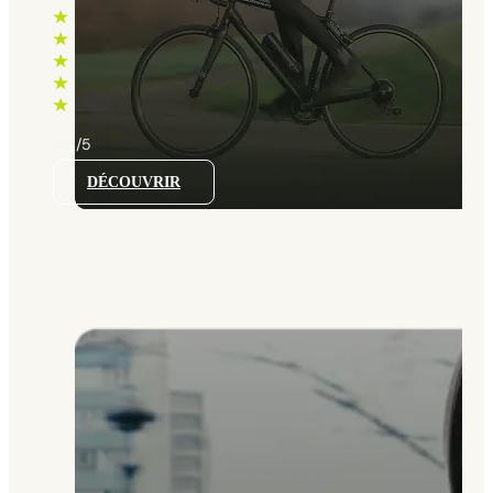
prix :
790 €
à
860 €
4.5/5
DÉCOUVRIR