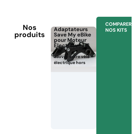
COMPARER
Nos
Adaptateurs
NOS KITS
produits
Save My eBike
pour Moteur
Électrique HS
Sauvez votre vélo
électrique hors