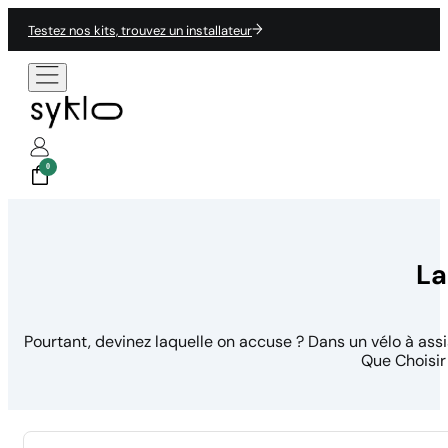
Testez nos kits, trouvez un installateur
0
La
Pourtant, devinez laquelle on accuse ? Dans un vélo à ass
Que Choisir