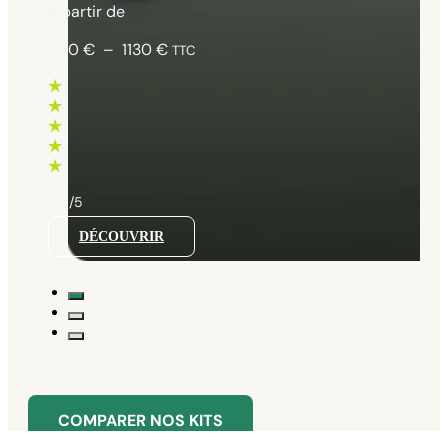
à partir de
Plage
660
€
–
1130
€
TTC
de
prix :
660 €
à
1130 €
4.5/5
DÉCOUVRIR
COMPARER NOS KITS