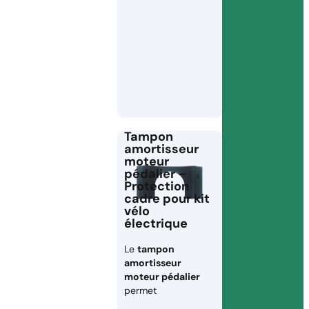
Tampon
amortisseur
moteur
pédalier –
Protection
cadre pour kit
vélo
électrique
Le
tampon
amortisseur
moteur pédalier
permet