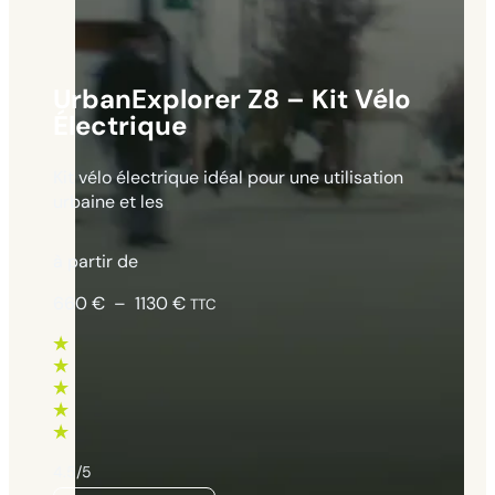
UrbanExplorer Z8 – Kit Vélo
Électrique
Kit vélo électrique idéal pour une utilisation
urbaine et les
à partir de
Plage
660
€
–
1130
€
TTC
de
prix :
660 €
à
1130 €
4.5/5