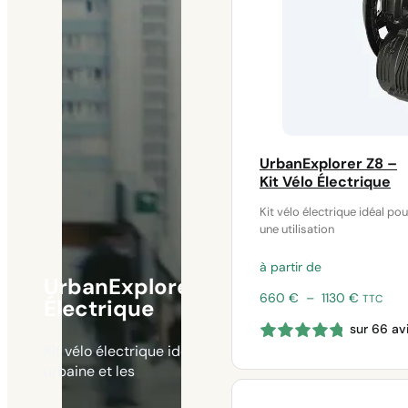
UrbanExplorer Z8 –
Kit Vélo Électrique
Kit vélo électrique idéal pou
une utilisation
à partir de
UrbanExplorer Z8 – Kit Vélo
Plage
660
€
–
1130
€
TTC
Électrique
de
sur 66 av
prix :
Kit vélo électrique idéal pour une utilisation
660 €
à
urbaine et les
1130 €