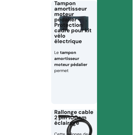
Tampon
amortisseur
moteur
pédalier –
Protection
cadre pour kit
vélo
électrique
Le
tampon
amortisseur
moteur pédalier
permet
Rallonge cable
2 pin 100cm
éclairage
Cette rallonge de