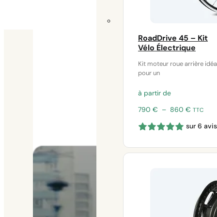
RoadDrive 45 – Kit
Vélo Électrique
Nos kits électriques
Kit moteur roue arrière idéa
pour un
à partir de
Plage
790
€
–
860
€
TTC
de
sur 6 avis
prix :
790 €
à
860 €