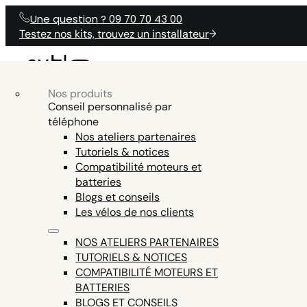
Une question ? 09 70 70 43 00
Testez nos kits, trouvez un installateur
Nos produits
NOS KITS
Nos produits
Accessoires vélo électrique
NOS KITS ÉLÉCTRIQUES
PRODUITS
Conseil personnalisé par
N
ÉLECTRIQUES
téléphone
Batteries vélo électrique
Nos ateliers partenaires
Outils vélo électrique
Tutoriels & notices
ENGINE AND DISPLAY FIRMWARE,
Pièces détachées vélo électrique
Compatibilité moteurs et
AIDE
TESTER LA CO
UNE QUESTION ?
SMARTPHONE APP COMMUNICATION,
batteries
Tout voir
EN15194 CERTIFICATION (LEGAL USE ON
Blogs et conseils
PUBLIC ROADS = EXCLUDED ON THE Z8,
Les vélos de nos clients
THE ONLY ENGINE THIS POWERFUL AND
LEGAL IN EUROPE)
NOS ATELIERS PARTENAIRES
TUTORIELS & NOTICES
COMPATIBILITÉ MOTEURS ET
BATTERIES
BLOGS ET CONSEILS