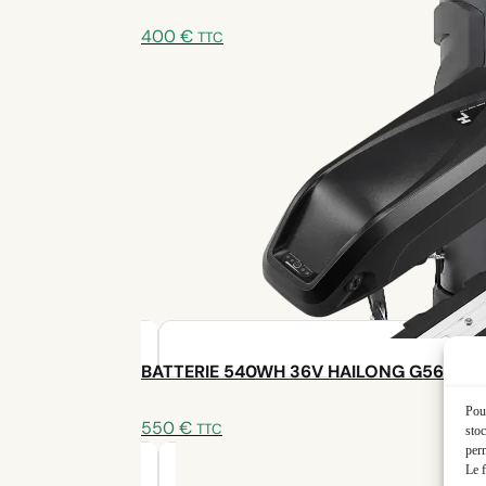
À
400
€
TTC
1150 €
110,00€
89,00€
📞 Besoin d’aide ou d’un pro pour l’installation ?
Un expert est à votre disposition
Nous écrire
Prendre rendez-vous
Votre configuration et un bon de 45 € ont été envoyés
BATTERIE 540WH 36V HAILONG G56
🚀 Kit recommandé :
Pour
550
€
TTC
stoc
PowerTrailer Z8 + Batterie Hailong 720 W
perm
Le f