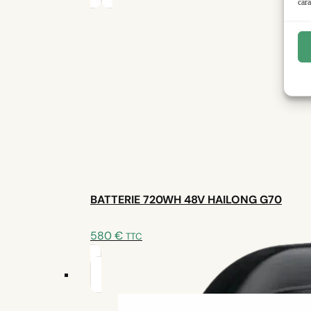
cara
12 avis
Moteur : TSDZ8 500W - 110 N.m
Batterie : 720Wh 48V HAILONG
Compatibilité : {inputs.boitier_pedalier_pres
PowerTrailer Z8
BATTERIE 720WH 48V HAILONG G70
580
€
TTC
Adapté pour la ville
Design compact