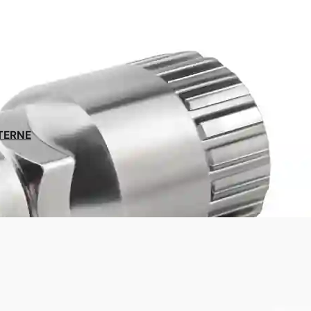
NTERNE
Expédition sous 48h
En France et belgique