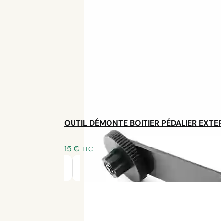
Batterie Hailong : 720 Wh
Autonomie 130km
Poids 3,1kg
Bluetooth
OUTIL DÉMONTE BOITIER PÉDALIER EXTE
AJOUTER AU PANIER - 1190€
DÉCOUVRIR LE KIT
15
€
TTC
Livraison offerte
en France et Belgique