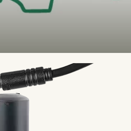
QUE
sive