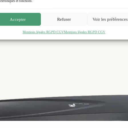
ctéristiques et fonctions.
Accepter
Refuser
Voir les préférences
Mentions légales RGPD CGV
Mentions légales RGPD CGV
sfit}