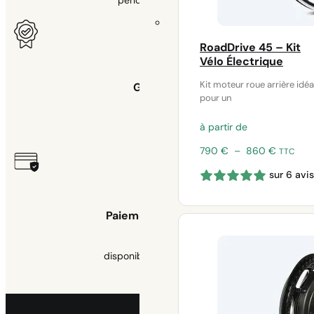
RoadDrive 45 – Kit
Vélo Électrique
Kit moteur roue arrière idéa
Garantie
pour un
à partir de
2 ans
Plage
790
€
–
860
€
TTC
de
sur 6 avis
prix :
790 €
à
Paiement sécurisé
860 €
disponible 3x sans frais