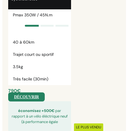
Pmax 350W / 45N.m
40 à 60km
Trajet court ou sportif
3.5kg
Très facile (30min)
790€
DÉCOUVRIR
économisez +500€
par
rapport à un vélo éléctrique neuf
(à performance égale
LE PLUS VENDU