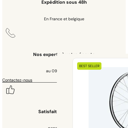
Expédition sous 48h
En France et belgique
Nos experts à votre écoute
Nos kits
BEST SELLER
éléctriques
au 09 70 70 43 00
Contactez-nous
Satisfait ou remboursé
pendant 30 jours