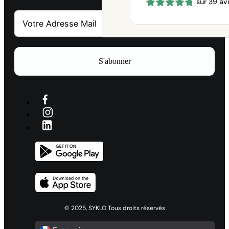
sur 39 av
prix :
660 €
à
1150 €
S'abonner
© 2025, SYKLO Tous droits réservés