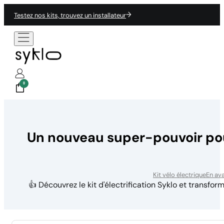
Testez nos kits, trouvez un installateur
0
Un nouveau super-pouvoir pour 
Kit vélo électrique
En av
👍 Découvrez le kit d'électrification Syklo et transfor