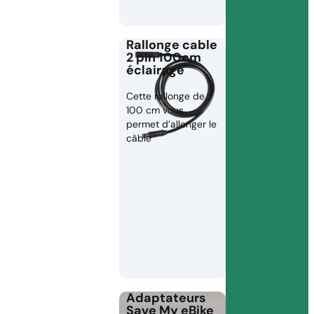
Rallonge cable
2 pin 100cm
éclairage
Cette rallonge de
100 cm vous
permet d’allonger le
câble
Adaptateurs
Save My eBike