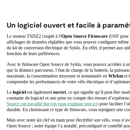
Un logiciel ouvert et facile à param
Le moteur TSDZ2 couplé à l
‘Open Source Firmware
(OSF pour le
affichages de données réglables que vous pouvez configurer même p
du kit de conversion électrique de Syklo. En effet, il permet aux util
fonction de leurs préférences.
Avec le firmware Open Source de Syklo, vous pouvez accéder à u
que la distance parcourue, l’état de charge de la batterie, la puissan
maximale, la consommation moyenne et instantanée en
Wh/km
et 
comprendre les performances de votre vélo électrique et d’optimise
Le
logiciel
est également
ouvert
, ce qui signifie qu’il peut être m
constante du logiciel et une prise en compte des retours d’expérienc
Source ont travaillé dur (on vous explique tout ici)
pour faciliter l’u
durable. En choisissant ce type de firmware, vous rejoignez une c
Mais avec notre kit clef en main pour électrifier son vélo, vous n’a
Open Source ; notre équipe l’a installé, préconfiguré et contrôlé pou