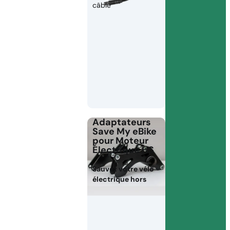
câble
Adaptateurs
Save My eBike
pour Moteur
Électrique HS
Sauvez votre vélo
électrique hors