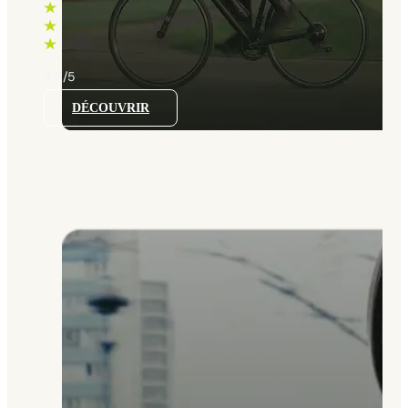
à
860 €
4.5/5
DÉCOUVRIR