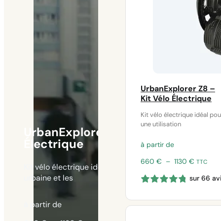
UrbanExplorer Z8 –
Kit Vélo Électrique
Kit vélo électrique idéal pou
une utilisation
UrbanExplorer Z8 – Kit Vélo
Électrique
à partir de
Plage
660
€
–
1130
€
TTC
Kit vélo électrique idéal pour une utilisation
de
urbaine et les
sur 66 av
prix :
660 €
à
à partir de
1130 €