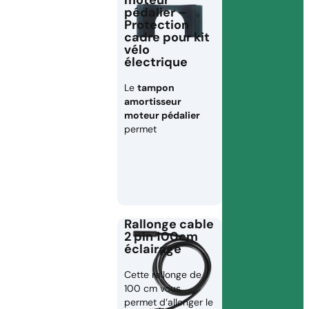
moteur
pédalier –
Protection
cadre pour kit
vélo
électrique
Le
tampon
amortisseur
moteur pédalier
permet
Rallonge cable
2 pin 100cm
éclairage
Cette rallonge de
100 cm vous
permet d’allonger le