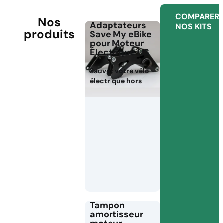
COMPARER
Nos
Adaptateurs
NOS KITS
produits
Save My eBike
pour Moteur
Électrique HS
Sauvez votre vélo
électrique hors
Tampon
amortisseur