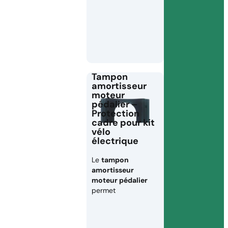
Tampon
amortisseur
moteur
pédalier –
Protection
cadre pour kit
vélo
électrique
Le
tampon
amortisseur
moteur pédalier
permet