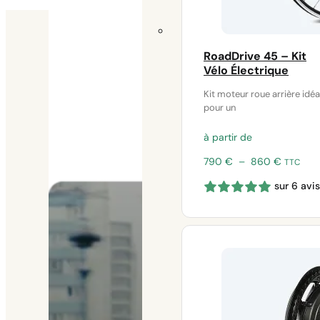
RoadDrive 45 – Kit
Nos kits électriques
Vélo Électrique
Kit moteur roue arrière idéa
pour un
à partir de
Plage
790
€
–
860
€
TTC
de
sur 6 avis
prix :
790 €
à
860 €