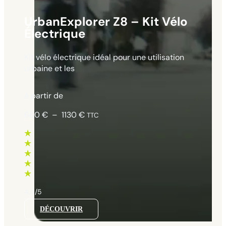
UrbanExplorer Z8 – Kit Vélo
Électrique
Kit vélo électrique idéal pour une utilisation
urbaine et les
à partir de
Plage
660
€
–
1130
€
TTC
de
prix :
660 €
à
1130 €
4.5/5
DÉCOUVRIR