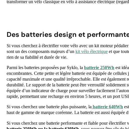
transformer un vélo classique en vélo à assistance électrique (regarde
Des batteries design et performant
Si vous cherchez à électrifier votre vélo avec un kit moteur pédali
sont un des composants majeurs d’un
kit vélo électrique
et que toute
rien de sa fiabilité et durée de vie.
Parmi les batteries proposées par Syklo, la
batterie 250Wh
est idéa
encombrantes. Cette petite et légère batterie est équipée de cellules
capacité maximale et une qualité irréprochable. Elle est également rés
durabilité. Le support de la batterie peut être verrouillé solidement su
équipée d’un indicateur de charge pour surveiller facilement l’auton
rapide, permettant une recharge en environ 5 heures, et un port US
Si vous cherchez une batterie plus puissante, la
batterie 640Wh
est
haut de gamme de marque coréenne. La batterie est aussi équipée d’u
Si vous cherchez une batterie performante et fiable pour électrifier 
batterie 250Wh ou la batterie 630Wh
, vous pouvez être sûr de b