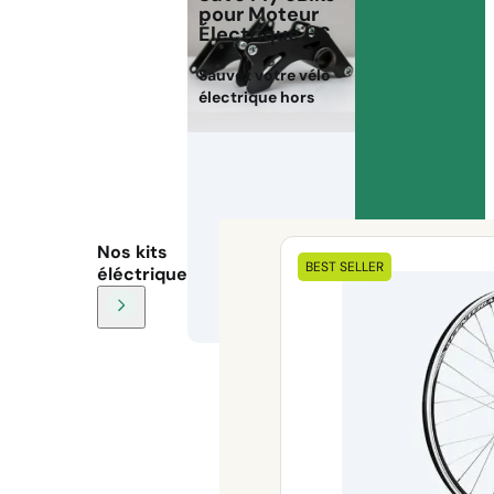
pour Moteur
Électrique HS
Sauvez votre vélo
électrique hors
Nos kits
BEST SELLER
éléctriques