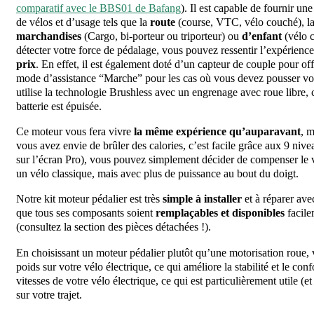
comparatif avec le BBS01 de Bafang
). Il est capable de fournir un
de vélos et d’usage tels que la
route
(course, VTC, vélo couché), l
marchandises
(Cargo, bi-porteur ou triporteur) ou
d’enfant
(vélo c
détecter votre force de pédalage, vous pouvez ressentir l’expérienc
prix
. En effet, il est également doté d’un capteur de couple pour of
mode d’assistance “Marche” pour les cas où vous devez pousser votr
utilise la technologie Brushless avec un engrenage avec roue libre, 
batterie est épuisée.
Ce moteur vous fera vivre
la même expérience qu’auparavant
, m
vous avez envie de brûler des calories, c’est facile grâce aux 9 niv
sur l’écran Pro), vous pouvez simplement décider de compenser le 
un vélo classique, mais avec plus de puissance au bout du doigt.
Notre kit moteur pédalier est très
simple à installer
et à réparer av
que tous ses composants soient
remplaçables et disponibles
facile
(consultez la section des pièces détachées !).
En choisissant un moteur pédalier plutôt qu’une motorisation roue, 
poids sur votre vélo électrique, ce qui améliore la stabilité et le co
vitesses de votre vélo électrique, ce qui est particulièrement utile 
sur votre trajet.