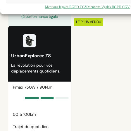
économisez +500€
par
Mentions légales RGPD CGV
Mentions légales RGPD CGV
rapport à un vélo éléctrique neuf
(à performance égale
LE PLUS VENDU
UrbanExplorer Z8
La révolution pour vos
déplacements quotidiens.
Pmax 750W / 90N.m
50 à 100km
Trajet du quotidien