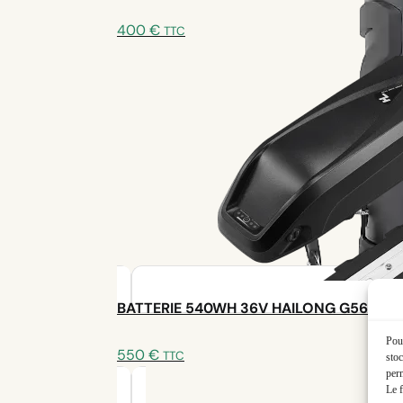
À
400
€
TTC
1150 €
110,00€
89,00€
📞 Besoin d’aide ou d’un pro pour l’installation ?
Un expert est à votre disposition
Nous écrire
Prendre rendez-vous
Votre configuration et un bon de 45 € ont été envoyés
BATTERIE 540WH 36V HAILONG G56
🚀 Kit recommandé :
Pour
550
€
TTC
stoc
UrbanExplorer Z2 + Batterie Hailong 63
perm
Le f