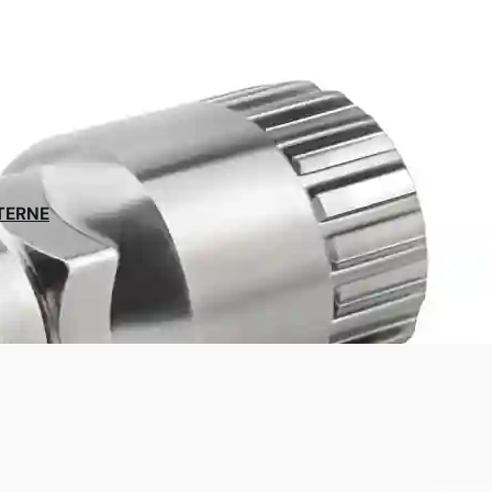
NTERNE
Expédition sous 48h
En France et belgique