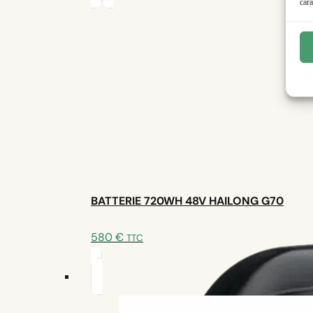
cara
49 avis
Moteur : TSDZ2B 250W - 80 N.m
Batterie : 630Wh 36V HAILONG
Compatibilité : {inputs.boitier_pedalier_pres
UrbanExplorer Z2
BATTERIE 720WH 48V HAILONG G70
580
€
TTC
Adapté pour la ville
Design compact