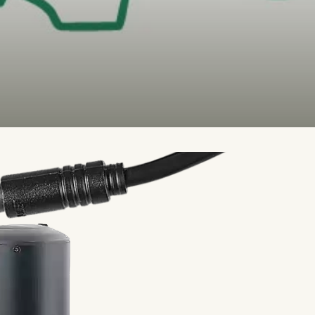
QUE
sive