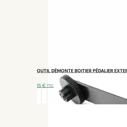
Batterie Hailong : 630 Wh
Autonomie 130km
Poids 3,1kg
Bluetooth
OUTIL DÉMONTE BOITIER PÉDALIER EXTE
AJOUTER AU PANIER - 1100€
DÉCOUVRIR LE KIT
15
€
TTC
Livraison offerte
en France et Belgique