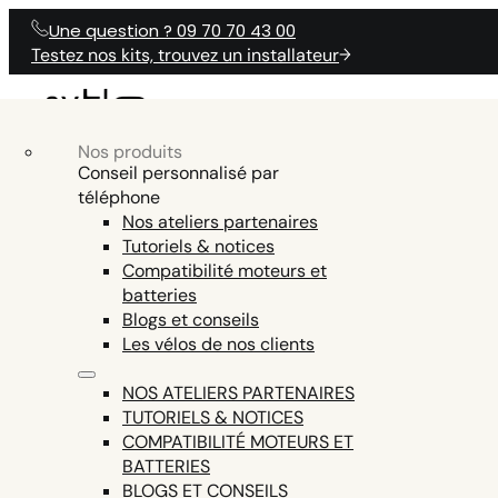
Une question ? 09 70 70 43 00
Testez nos kits, trouvez un installateur
Nos produits
NOS KITS
Nos produits
Accessoires vélo électrique
NOS KITS ÉLÉCTRIQUES
PRODUITS
Conseil personnalisé par
N
ÉLECTRIQUES
téléphone
Batteries vélo électrique
Nos ateliers partenaires
Outils vélo électrique
Tutoriels & notices
ENGINE AND DISPLAY FIRMWARE,
Pièces détachées vélo électrique
Compatibilité moteurs et
AIDE
TESTER LA CO
UNE QUESTION ?
SMARTPHONE APP COMMUNICATION,
batteries
Tout voir
EN15194 CERTIFICATION (LEGAL USE ON
Blogs et conseils
PUBLIC ROADS = EXCLUDED ON THE Z8,
Les vélos de nos clients
THE ONLY ENGINE THIS POWERFUL AND
LEGAL IN EUROPE)
NOS ATELIERS PARTENAIRES
TUTORIELS & NOTICES
COMPATIBILITÉ MOTEURS ET
BATTERIES
BLOGS ET CONSEILS