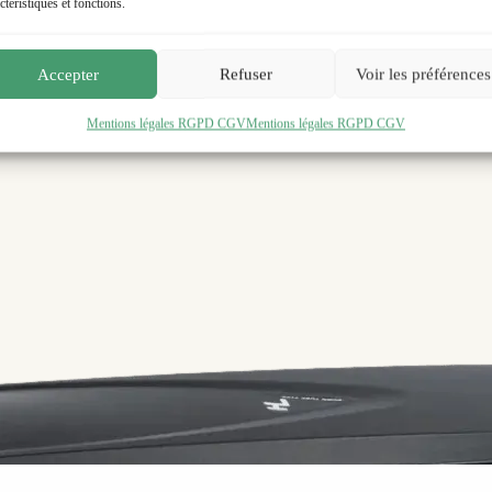
ctéristiques et fonctions.
Accepter
Refuser
Voir les préférences
Mentions légales RGPD CGV
Mentions légales RGPD CGV
sfit}