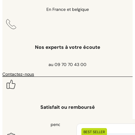
THIERRY MANUGUERRA
En France et belgique
Rating: 5/5
Très bien
Ok rapide
Mon Feb 10 2025 12:45:12 GMT+0000 (Coordinated Universal Time
Nos experts à votre écoute
au 09 70 70 43 00
Contactez-nous
Satisfait ou remboursé
pendant 30 jours
Nos kits
BEST SELLER
éléctriques