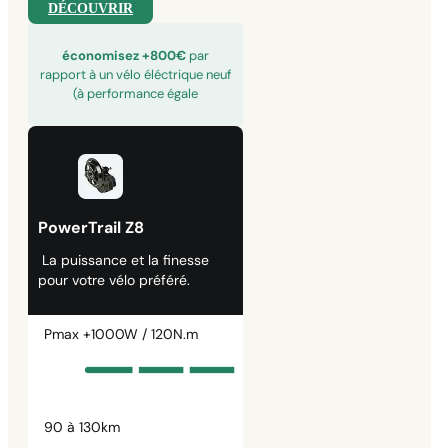
DÉCOUVRIR
économisez +800€
par
rapport à un vélo éléctrique neuf
(à performance égale
PowerTrail Z8
La puissance et la finesse
pour votre vélo préféré.
Pmax +1000W / 120N.m
90 à 130km