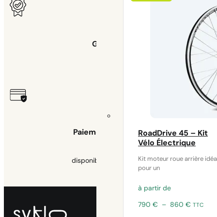
Garantie
2 ans
Paiement sécurisé
RoadDrive 45 – Kit
Vélo Électrique
Kit moteur roue arrière idéa
disponible 3x sans frais
pour un
à partir de
Plage
790
€
–
860
€
TTC
de