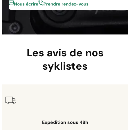
Nous écrire
Prendre rendez-vous
Les avis de nos
syklistes
Avis des clients
Cable d'Éclairage pour Moteur TSDZ2
bertrand duval
Rating: 4/5
Kit d'Éclairage pour Moteur TSDZ2 / TSDZ8
Le seul souci, c'est que les prises n'étaient pas les mêmes donc j'ai ét
Expédition sous 48h
Sat May 03 2025 10:52:52 GMT+0000 (Coordinated Universal Time
Cable d'Éclairage pour Moteur TSDZ2