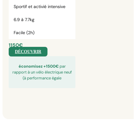
Sportif et activié intensive
6.9 à 7.7kg
Facile (2h)
1150€
DÉCOUVRIR
économisez +1500€
par
rapport à un vélo électrique neuf
(à performance égale