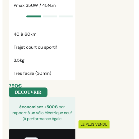
Pmax 350W / 45N.m
40 à 60km
Trajet court ou sportif
3.5kg
Très facile (30min)
790€
DÉCOUVRIR
économisez +500€
par
rapport à un vélo éléctrique neuf
(à performance égale
LE PLUS VENDU